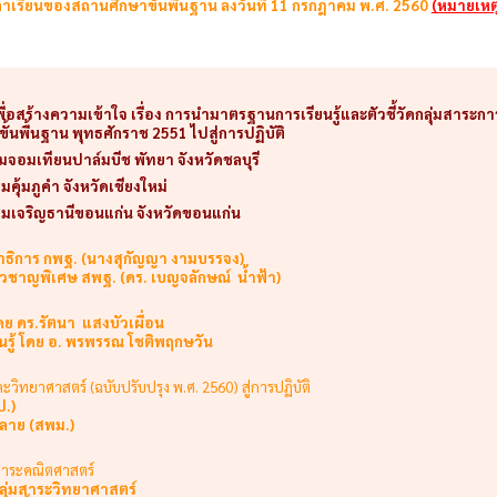
าเรียนของสถานศึกษาขั้นพื้นฐาน ลงวันที่ 11 กรกฎาคม พ.ศ. 2560
(หมายเหตุ
ร้างความเข้าใจ เรื่อง การนำมาตรฐานการเรียนรู้และตัวชี้วัดกลุ่มสาระการ
้นพื้นฐาน พุทธศักราช 2551 ไปสู่การปฏิบัติ
แรมจอมเทียนปาล์มบีช พัทยา จังหวัดชลบุรี
มคุ้มภูคำ จังหวัดเชียงใหม่
งแรมเจริญธานีขอนแก่น จังหวัดขอนแก่น
าธิการ กพฐ.
(นางสุกัญญา งามบรรจง)
่ยวชาญพิเศษ สพฐ. (ดร. เบญจลักษณ์ น้ำฟ้า)
ย ดร.รัตนา แสงบัวเผื่อน
นรู้ โดย อ. พรพรรณ โชติพฤกษวัน
วิทยาศาสตร์ (ฉบับปรับปรุง พ.ศ. 2560) สู่การปฏิบัติ
ป.)
ลาย (สพม.)
่มสาระคณิตศาสตร์
้กลุ่มสาระวิทยาศาสตร์